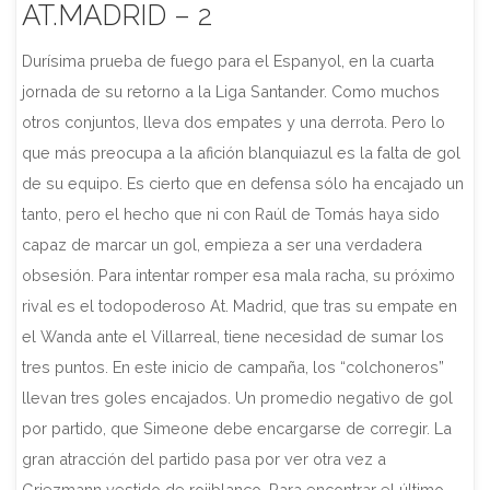
AT.MADRID – 2
Durísima prueba de fuego para el Espanyol, en la cuarta
jornada de su retorno a la Liga Santander. Como muchos
otros conjuntos, lleva dos empates y una derrota. Pero lo
que más preocupa a la afición blanquiazul es la falta de gol
de su equipo. Es cierto que en defensa sólo ha encajado un
tanto, pero el hecho que ni con Raúl de Tomás haya sido
capaz de marcar un gol, empieza a ser una verdadera
obsesión. Para intentar romper esa mala racha, su próximo
rival es el todopoderoso At. Madrid, que tras su empate en
el Wanda ante el Villarreal, tiene necesidad de sumar los
tres puntos. En este inicio de campaña, los “colchoneros”
llevan tres goles encajados. Un promedio negativo de gol
por partido, que Simeone debe encargarse de corregir. La
gran atracción del partido pasa por ver otra vez a
Griezmann vestido de rojiblanco. Para encontrar el último