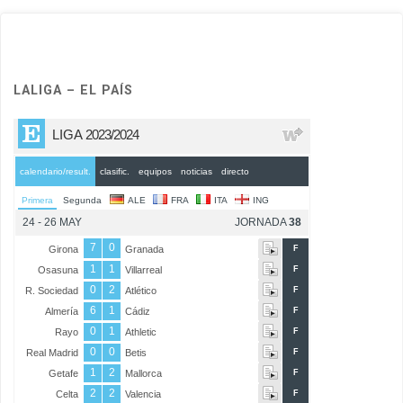
LALIGA – EL PAÍS