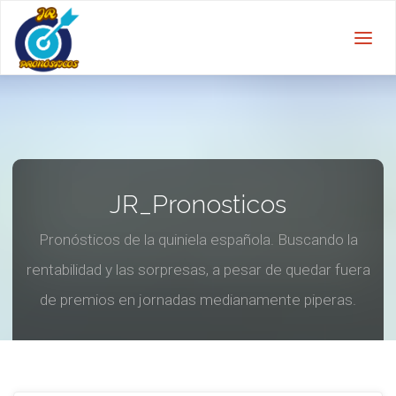
JR_Pronosticos
Pronósticos de la quiniela española. Buscando la
rentabilidad y las sorpresas, a pesar de quedar fuera
de premios en jornadas medianamente piperas.