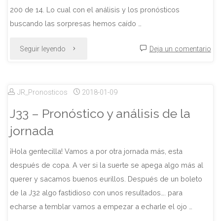
la
200 de 14. Lo cual con el análisis y los pronósticos
buscando las sorpresas hemos caído …
jornada"
"J33
Seguir leyendo
Deja un comentario
–
Análisis
JR_Pronosticos
2018-01-09
J33 – Pronóstico y análisis de la
de
jornada
resultados"
¡Hola gentecilla! Vamos a por otra jornada más, esta
después de copa. A ver si la suerte se apega algo más al
querer y sacamos buenos eurillos. Después de un boleto
de la J32 algo fastidioso con unos resultados…. para
echarse a temblar vamos a empezar a echarle el ojo …