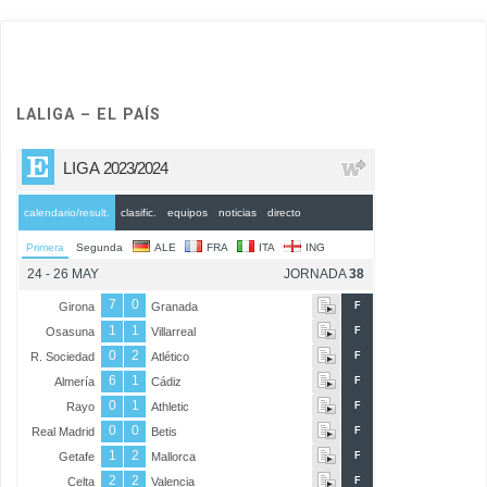
de
y
entradas
apuestas
LALIGA – EL PAÍS
para
el
bote"