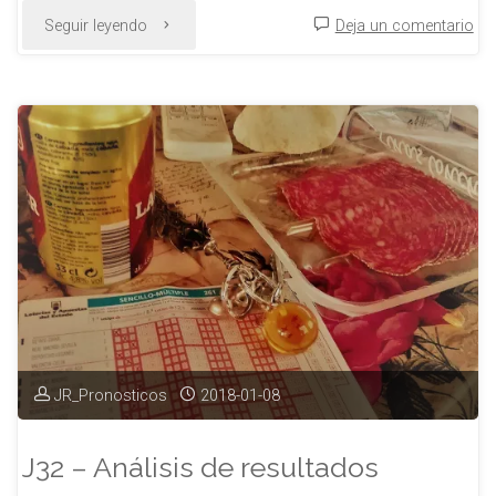
"J33
Seguir leyendo
Deja un comentario
–
Pronóstico
y
análisis
de
la
jornada"
JR_Pronosticos
2018-01-08
J32 – Análisis de resultados