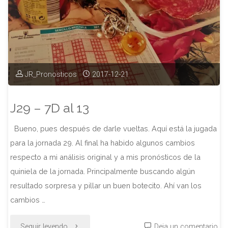
de
la
jornada"
JR_Pronosticos
2017-12-21
J29 – 7D al 13
Bueno, pues después de darle vueltas. Aquí está la jugada
para la jornada 29. Al final ha habido algunos cambios
respecto a mi análisis original y a mis pronósticos de la
quiniela de la jornada. Principalmente buscando algún
resultado sorpresa y pillar un buen botecito. Ahí van los
cambios …
"J29
Seguir leyendo
Deja un comentario