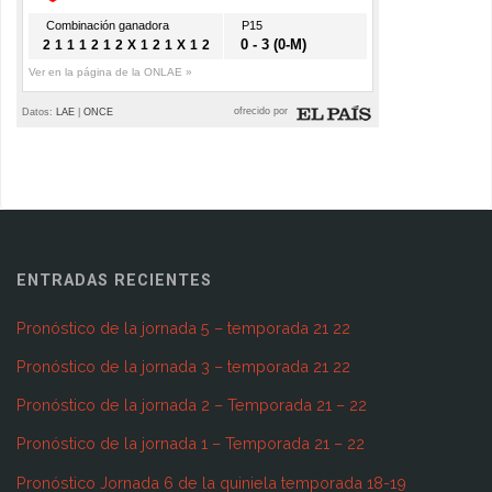
ENTRADAS RECIENTES
Pronóstico de la jornada 5 – temporada 21 22
Pronóstico de la jornada 3 – temporada 21 22
Pronóstico de la jornada 2 – Temporada 21 – 22
Pronóstico de la jornada 1 – Temporada 21 – 22
Pronóstico Jornada 6 de la quiniela temporada 18-19