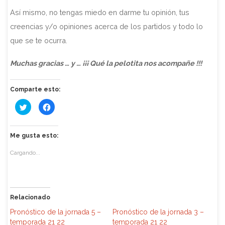
Así mismo, no tengas miedo en darme tu opinión, tus
creencias y/o opiniones acerca de los partidos y todo lo
que se te ocurra.
Muchas gracias … y … ¡¡¡ Qué la pelotita nos acompañe !!!
Comparte esto:
H
H
a
a
z
z
c
c
l
l
i
i
Me gusta esto:
c
c
p
p
a
a
Cargando...
r
r
a
a
c
c
o
o
m
m
p
p
a
a
Relacionado
r
r
t
t
Pronóstico de la jornada 5 –
Pronóstico de la jornada 3 –
i
i
r
r
temporada 21 22
temporada 21 22