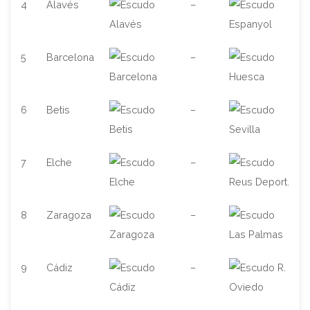
4
Alavés
–
5
Barcelona
–
6
Betis
–
7
Elche
–
8
Zaragoza
–
9
Cádiz
–