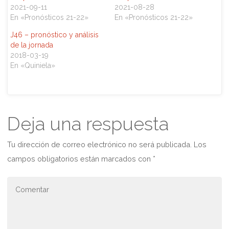
e
e
n
n
2021-09-11
2021-08-28
T
F
En «Pronósticos 21-22»
En «Pronósticos 21-22»
w
a
i
c
t
e
J46 – pronóstico y análisis
t
b
e
o
de la jornada
r
o
2018-03-19
(
k
S
(
En «Quiniela»
e
S
a
e
b
a
r
b
e
r
e
e
n
e
u
n
Deja una respuesta
n
u
a
n
v
a
e
v
n
e
Tu dirección de correo electrónico no será publicada.
Los
t
n
a
t
campos obligatorios están marcados con
*
n
a
a
n
n
a
u
n
e
u
v
e
a
v
)
a
)